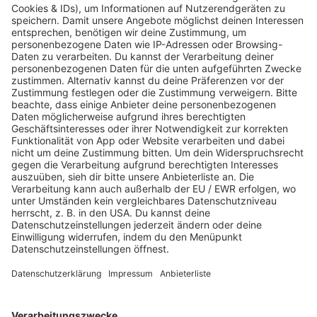
Webstream
Webcam
SALÜ am Morgen
Podcast
Aktuelle Beiträge und Themen
Sound of Saarland
Martina Straten
Hitstory
Schlaumeier-Duell
Mundwerk - schlau frühstücken
FUN
Kontakt-Board
Fotogalerie
App