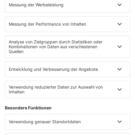
Titelsuche
Podcast
INSIDE / B2B
B2B / Mediadaten
Empfang (DAB+, UKW, IP)
RADIO SALÜ Team
Newsletter
Sternenregen
Alexa
App
WhatsApp-Kanal
Impressum
AGB
Datenschutzerklärung
Teilnahmebedingungen