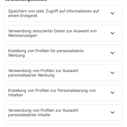
T.B. Action-Hero
10 Fragen 10 Antworten
Chat-Community
SALÜ TV
SERVICE
Nachrichten
Der Tag im Saarland
Wetter
Verkehr & Blitzer
Weggehtipps
Ticket-Shop (extern)
Jobbörse
Tipps und Tricks
SALÜ BONUS